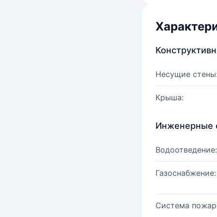
Характер
Конструктив
Несущие стены
Крыша:
Инженерные 
Водоотведение:
Газоснабжение:
Система пожар