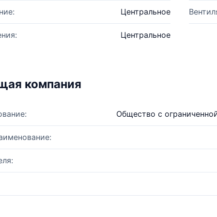
ние:
Центральное
Вентил
ния:
Центральное
щая компания
ование:
Общество с ограниченной
аименование:
ля: