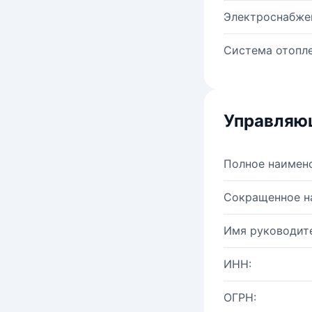
Электроснабже
Система отопле
Управляю
Полное наимен
Сокращенное н
Имя руководите
ИНН:
ОГРН: