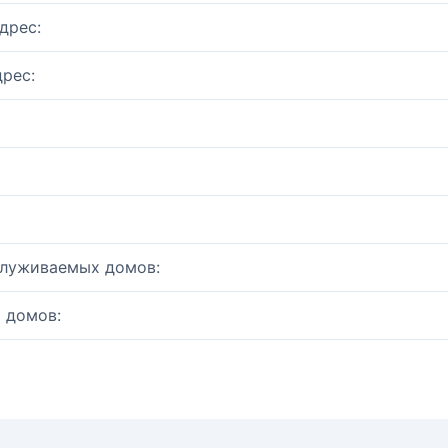
дрес:
рес:
служиваемых домов:
 домов: