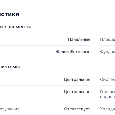
истики
ные элементы
:
Панельные
Площад
Железобетонные
Фундам
системы
Центральное
Систем
Центральное
Горяче
водосн
отушения:
Отсутствует
Холодн