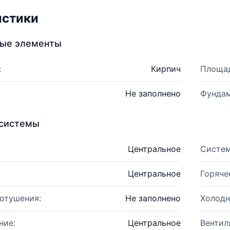
истики
ные элементы
:
Кирпич
Площад
Не заполнено
Фундам
системы
Центральное
Систем
Центральное
Горяче
отушения:
Не заполнено
Холодн
ние:
Центральное
Вентил