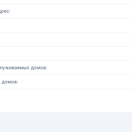
рес:
служиваемых домов:
 домов: