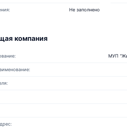
ния:
Не заполнено
щая компания
ование:
МУП "Жи
аименование:
ля:
дрес: