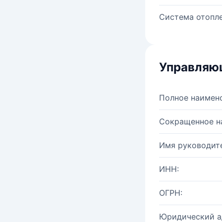
Система отопле
Управляю
Полное наимен
Сокращенное н
Имя руководите
ИНН:
ОГРН:
Юридический а