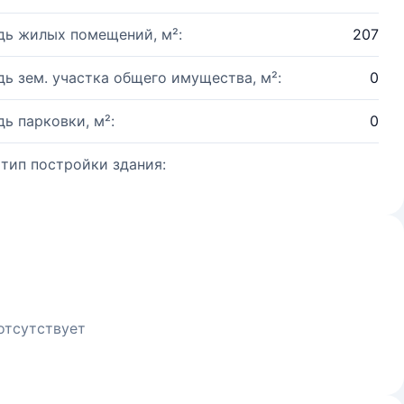
ь жилых помещений, м²:
207
ь зем. участка общего имущества, м²:
0
ь парковки, м²:
0
 тип постройки здания:
отсутствует