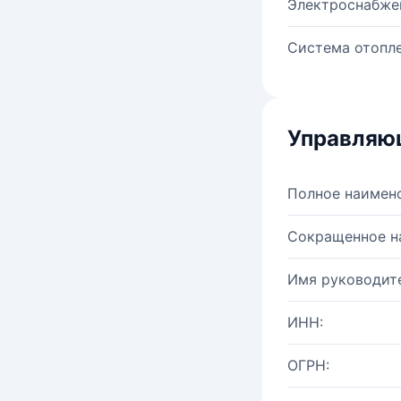
Электроснабже
Система отопле
Управляю
Полное наимен
Сокращенное н
Имя руководите
ИНН:
ОГРН: