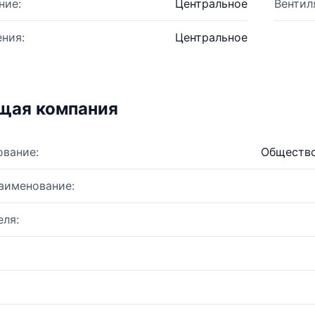
ние:
Центральное
Вентил
ния:
Центральное
щая компания
ование:
Общество
аименование:
ля: