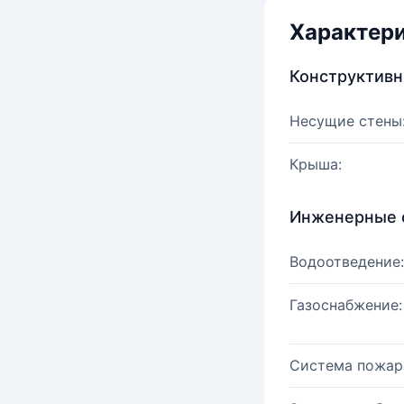
Характер
Конструктив
Несущие стены
Крыша:
Инженерные 
Водоотведение:
Газоснабжение:
Система пожар