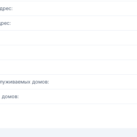
дрес:
рес:
служиваемых домов:
 домов: