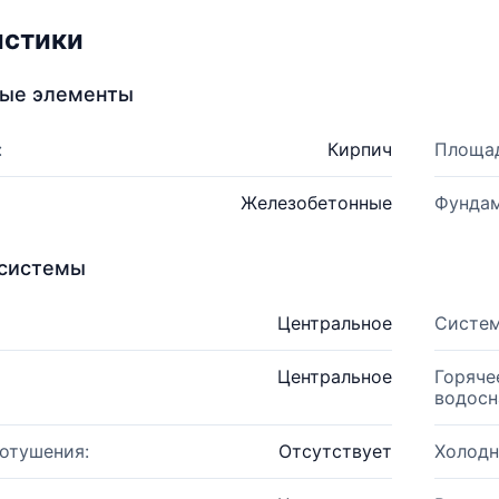
истики
ные элементы
:
Кирпич
Площад
Железобетонные
Фундам
системы
Центральное
Систем
Центральное
Горяче
водосн
отушения:
Отсутствует
Холодн