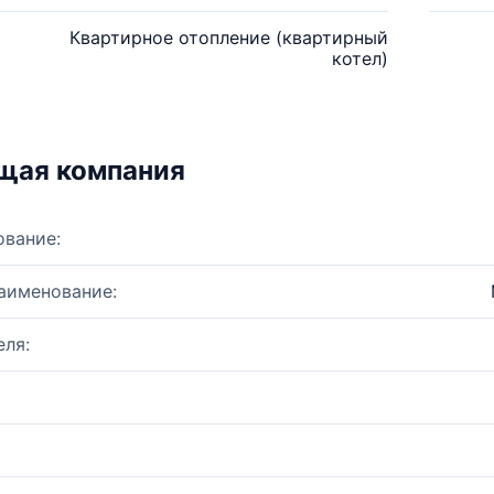
Квартирное отопление (квартирный
котел)
щая компания
ование:
аименование:
ля: