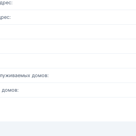
дрес:
рес:
служиваемых домов:
 домов: