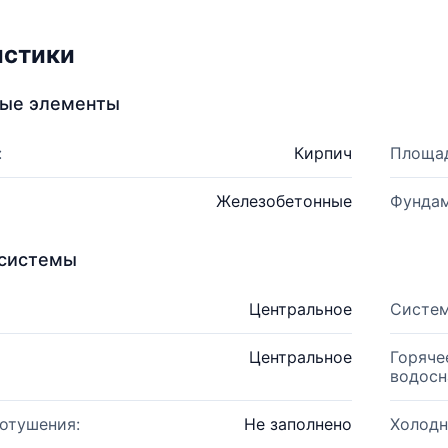
истики
ные элементы
:
Кирпич
Площад
Железобетонные
Фундам
системы
Центральное
Систем
Центральное
Горяче
водосн
отушения:
Не заполнено
Холодн