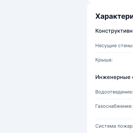
Характер
Конструктив
Несущие стены
Крыша:
Инженерные 
Водоотведение:
Газоснабжение:
Система пожар