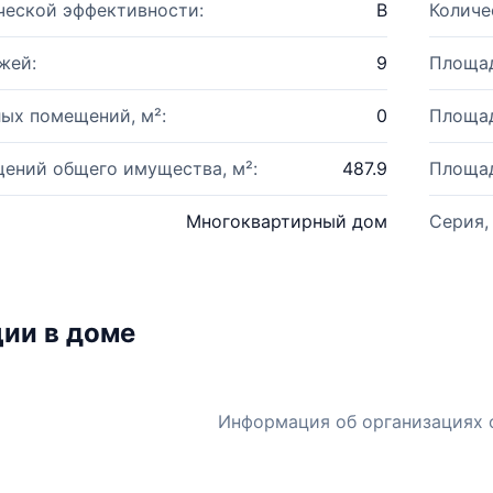
ческой эффективности:
B
Количе
жей:
9
Площад
ых помещений, м²:
0
Площад
ений общего имущества, м²:
487.9
Площад
Многоквартирный дом
Серия,
ии в доме
Информация об организациях 