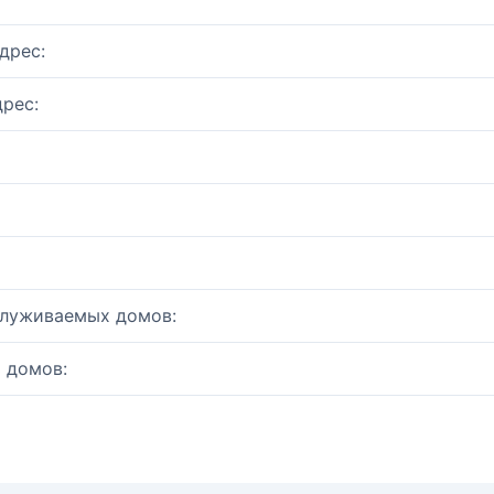
дрес:
рес:
служиваемых домов:
 домов: