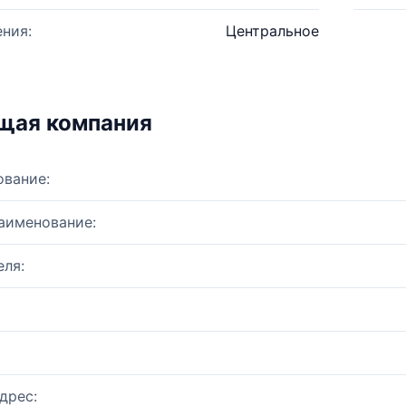
ния:
Центральное
щая компания
ование:
аименование:
ля:
дрес: