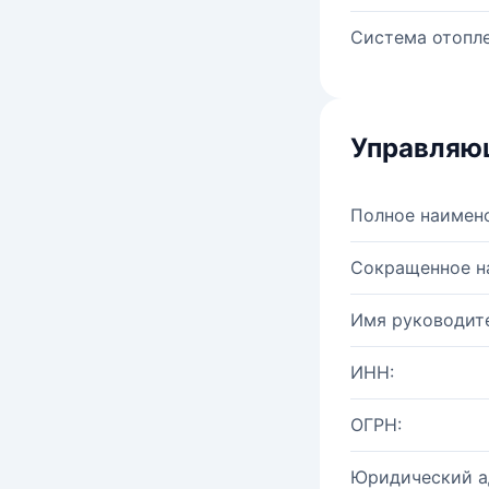
Система отопле
Управляю
Полное наимен
Сокращенное н
Имя руководите
ИНН:
ОГРН:
Юридический а