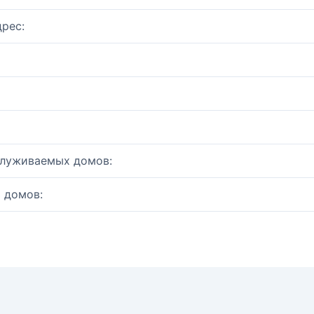
рес:
служиваемых домов:
 домов: