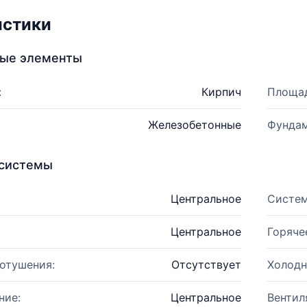
истики
ные элементы
:
Кирпич
Площад
Железобетонные
Фундам
системы
Центральное
Систем
Центральное
Горяче
отушения:
Отсутствует
Холодн
ние:
Центральное
Вентил