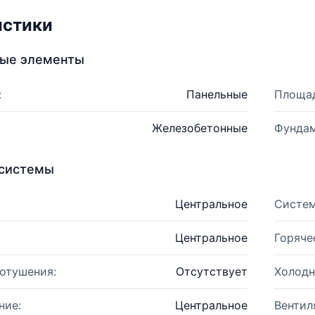
истики
ные элементы
:
Панельные
Площад
Железобетонные
Фундам
системы
Центральное
Систем
Центральное
Горяче
отушения:
Отсутствует
Холодн
ние:
Центральное
Вентил