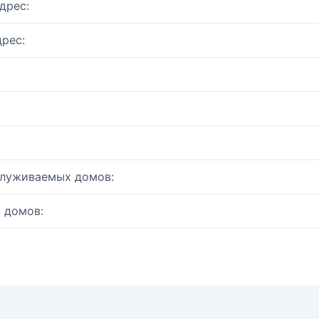
дрес:
рес:
служиваемых домов:
 домов: