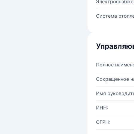
Электроснабже
Система отопле
Управляю
Полное наимен
Сокращенное н
Имя руководите
ИНН:
ОГРН: