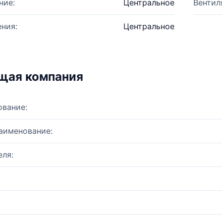
ние:
Центральное
Вентил
ния:
Центральное
щая компания
ование:
аименование:
ля: