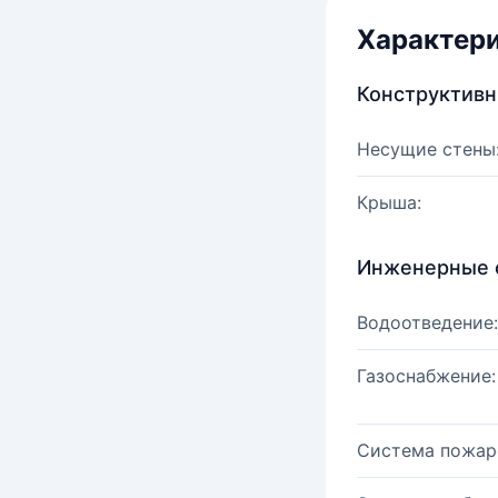
Характер
Конструктив
Несущие стены
Крыша:
Инженерные 
Водоотведение:
Газоснабжение:
Система пожар