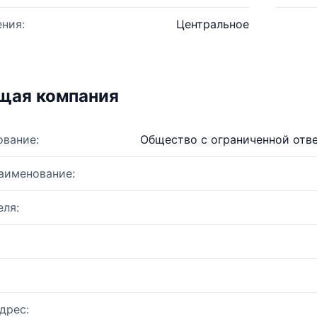
ния:
Центральное
щая компания
ование:
Общество с ограниченной отв
аименование:
ля:
дрес: