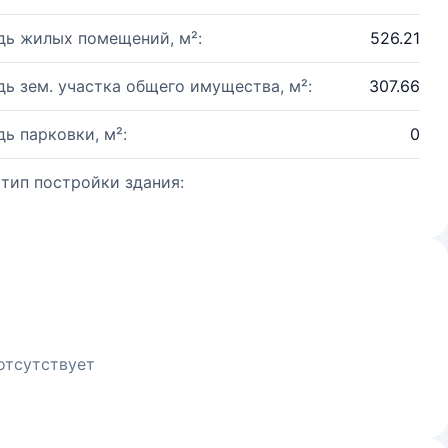
ь жилых помещений, м²:
526.21
ь зем. участка общего имущества, м²:
307.66
ь парковки, м²:
0
 тип постройки здания:
отсутствует