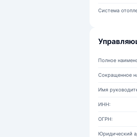
Система отопле
Управляю
Полное наимен
Сокращенное н
Имя руководите
ИНН:
ОГРН:
Юридический а