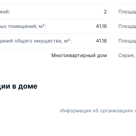
жей:
2
Площад
ых помещений, м²:
41.16
Площад
ений общего имущества, м²:
41.16
Площад
Многоквартирный дом
Серия,
ии в доме
Информация об организациях 