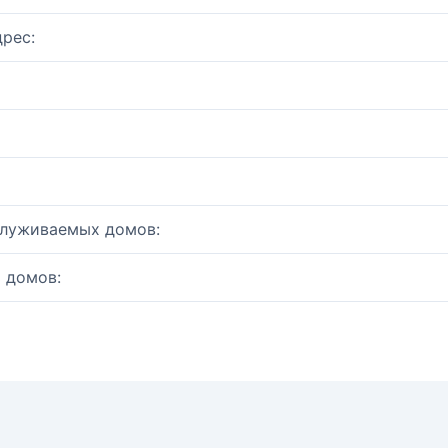
рес:
служиваемых домов:
 домов: