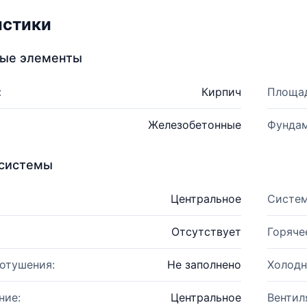
истики
ные элементы
:
Кирпич
Площад
Железобетонные
Фундам
системы
Центральное
Систем
Отсутствует
Горяче
отушения:
Не заполнено
Холодн
ние:
Центральное
Вентил