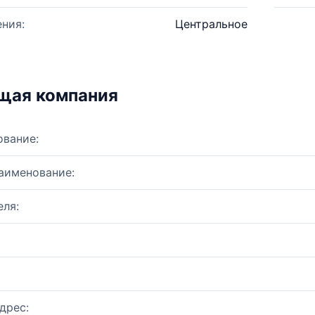
ния:
Центральное
щая компания
ование:
аименование:
ля:
дрес: