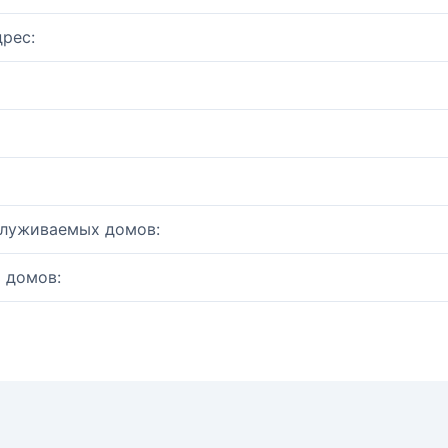
рес:
служиваемых домов:
 домов: