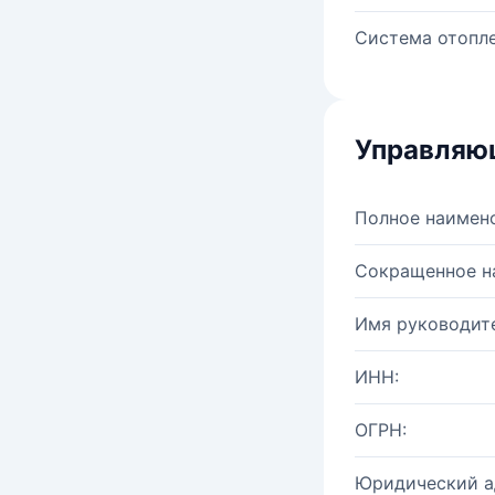
Система отопле
Управляю
Полное наимен
Сокращенное н
Имя руководите
ИНН:
ОГРН:
Юридический а