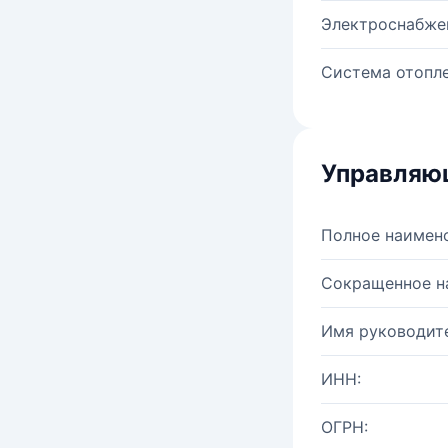
Электроснабже
Система отопле
Управляю
Полное наимен
Сокращенное н
Имя руководите
ИНН:
ОГРН: