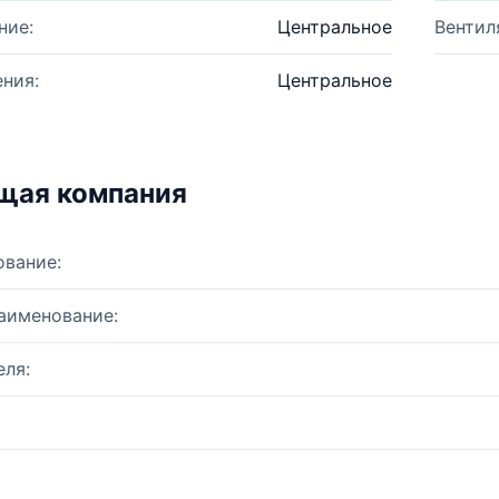
ние:
Центральное
Вентил
ния:
Центральное
щая компания
ование:
аименование:
ля: