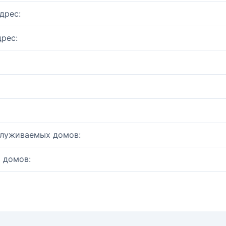
дрес:
рес:
служиваемых домов:
 домов: