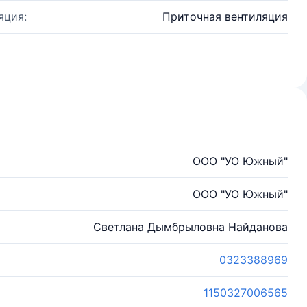
яция:
Приточная вентиляция
ООО "УО Южный"
ООО "УО Южный"
Светлана Дымбрыловна Найданова
0323388969
1150327006565