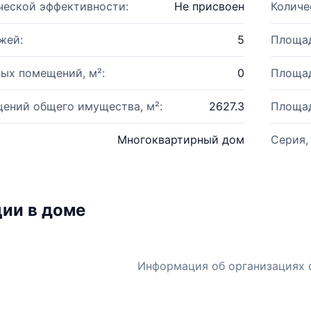
ческой эффективности:
Не присвоен
Количе
жей:
5
Площад
ых помещений, м²:
0
Площад
ений общего имущества, м²:
2627.3
Площад
Многоквартирный дом
Серия,
ии в доме
Информация об организациях 