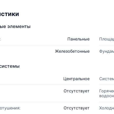
истики
ные элементы
:
Панельные
Площад
Железобетонные
Фундам
системы
Центральное
Систем
Отсутствует
Горяче
водосн
отушения:
Отсутствует
Холодн