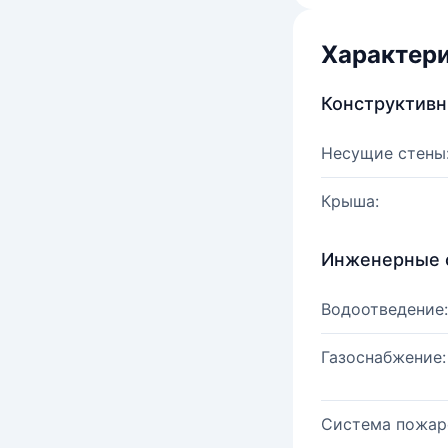
Характер
Конструктив
Несущие стены
Крыша:
Инженерные 
Водоотведение:
Газоснабжение:
Система пожар