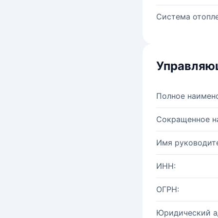
Система отопле
Управляю
Полное наимен
Сокращенное н
Имя руководите
ИНН:
ОГРН:
Юридический а