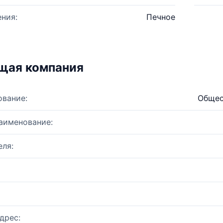
ния:
Печное
щая компания
ование:
Общес
аименование:
ля:
дрес: