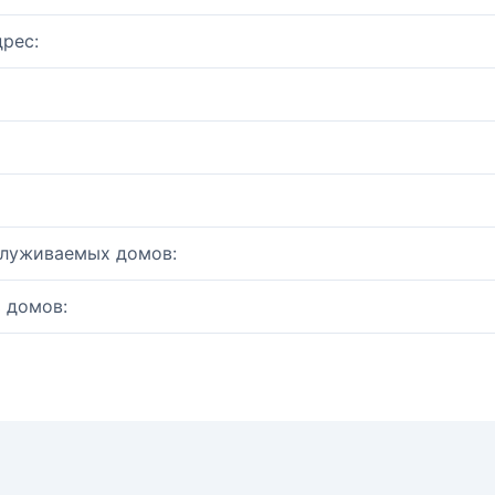
рес:
служиваемых домов:
 домов: