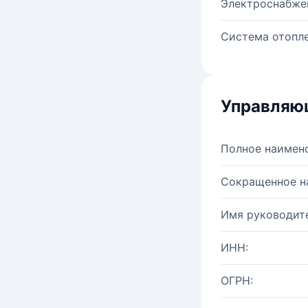
Электроснабже
Система отопле
Управляю
Полное наимен
Сокращенное н
Имя руководите
ИНН:
ОГРН: