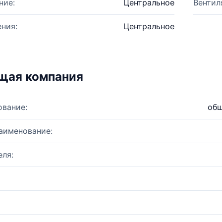
ние:
Центральное
Вентил
ния:
Центральное
щая компания
ование:
общ
аименование:
ля: