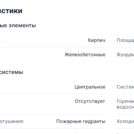
истики
ные элементы
:
Кирпич
Площад
Железобетонные
Фундам
системы
Центральное
Систем
Отсутствует
Горяче
водосн
отушения:
Пожарные гидранты
Холодн