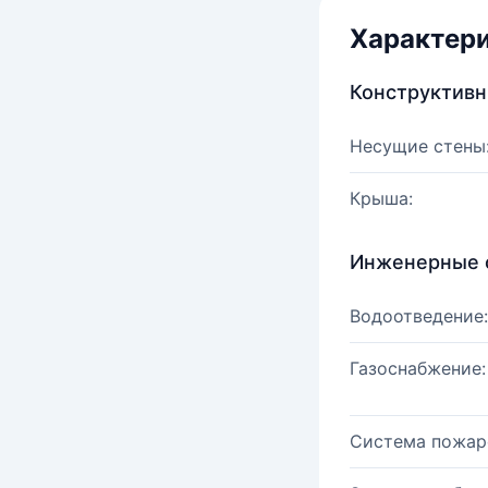
Характер
Конструктив
Несущие стены
Крыша:
Инженерные 
Водоотведение:
Газоснабжение:
Система пожар