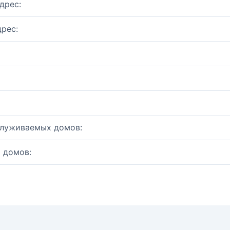
дрес:
рес:
служиваемых домов:
 домов: