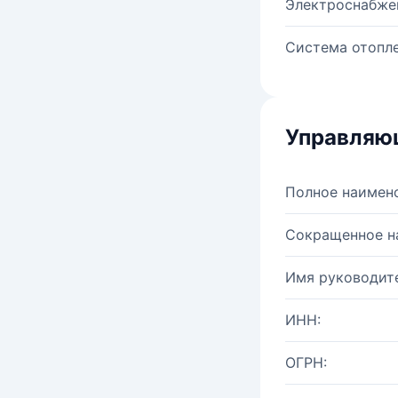
Электроснабже
Система отопле
Управляю
Полное наимен
Сокращенное н
Имя руководите
ИНН:
ОГРН: