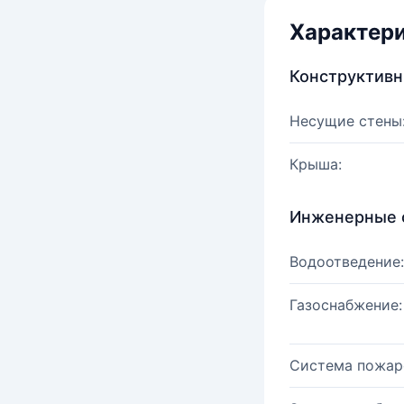
Характер
Конструктив
Несущие стены
Крыша:
Инженерные 
Водоотведение:
Газоснабжение:
Система пожар