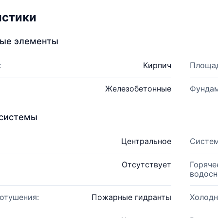
истики
ные элементы
:
Кирпич
Площад
Железобетонные
Фундам
системы
Центральное
Систем
Отсутствует
Горяче
водосн
отушения:
Пожарные гидранты
Холодн