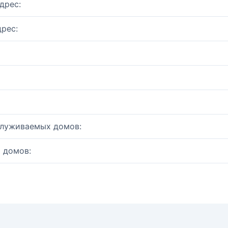
дрес:
рес:
служиваемых домов:
 домов: