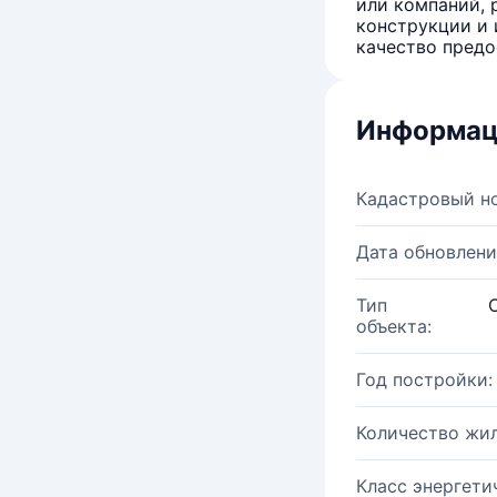
или компаний, 
конструкции и 
качество предо
Информац
Кадастровый н
Дата обновлени
Тип
объекта:
Год постройки:
Количество жи
Класс энергети