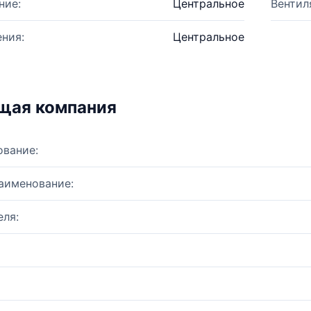
ние:
Центральное
Вентил
ния:
Центральное
щая компания
ование:
аименование:
ля: