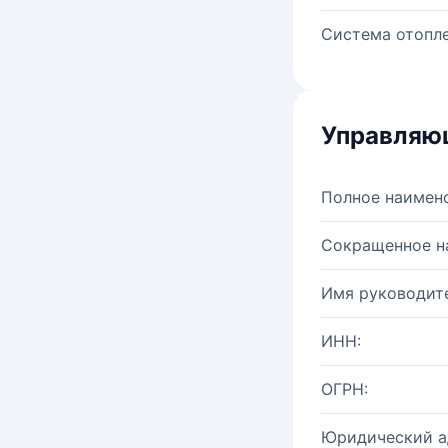
Система отопле
Управляю
Полное наимен
Сокращенное н
Имя руководите
ИНН:
ОГРН:
Юридический а