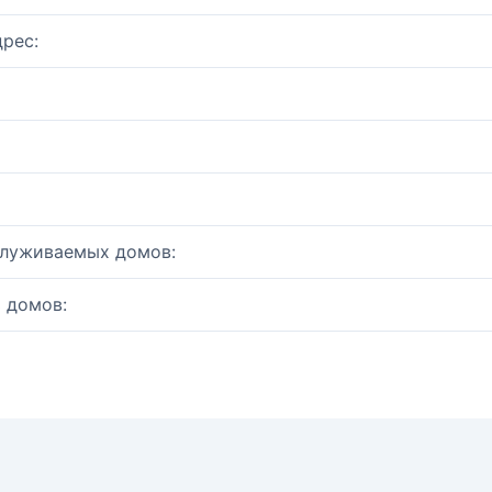
рес:
служиваемых домов:
 домов: