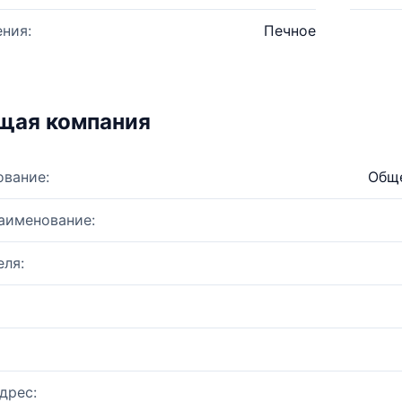
ния:
Печное
щая компания
ование:
Обще
аименование:
ля:
дрес: