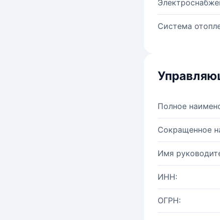
Электроснабже
Система отопле
Управляю
Полное наимен
Сокращенное н
Имя руководите
ИНН:
ОГРН: