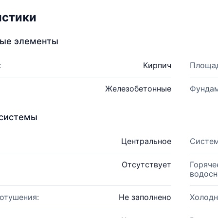
истики
ные элементы
:
Кирпич
Площад
Железобетонные
Фундам
системы
Центральное
Систем
Отсутствует
Горяче
водосн
отушения:
Не заполнено
Холодн