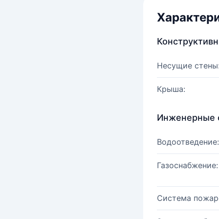
Характер
Конструктив
Несущие стены
Крыша:
Инженерные 
Водоотведение:
Газоснабжение:
Система пожар