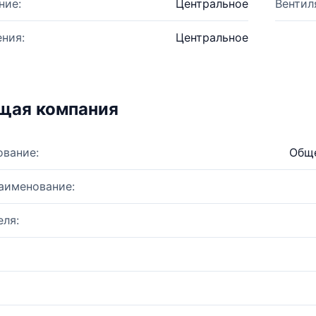
ние:
Центральное
Вентил
ния:
Центральное
щая компания
ование:
Обще
аименование:
ля: