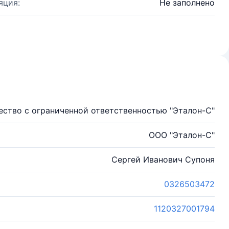
яция:
Не заполнено
ство с ограниченной ответственностью "Эталон-С"
ООО "Эталон-С"
Сергей Иванович Супоня
0326503472
1120327001794