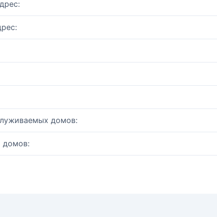
дрес:
рес:
служиваемых домов:
 домов: