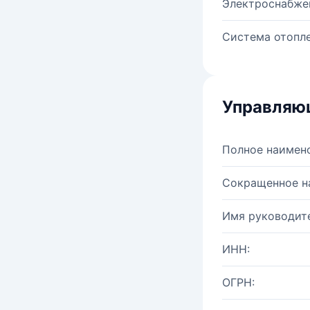
Электроснабже
Система отопле
Управляю
Полное наимен
Сокращенное н
Имя руководите
ИНН:
ОГРН: