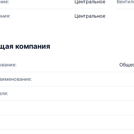
ние:
Центральное
Вентил
ния:
Центральное
щая компания
ование:
Общес
аименование:
ля: