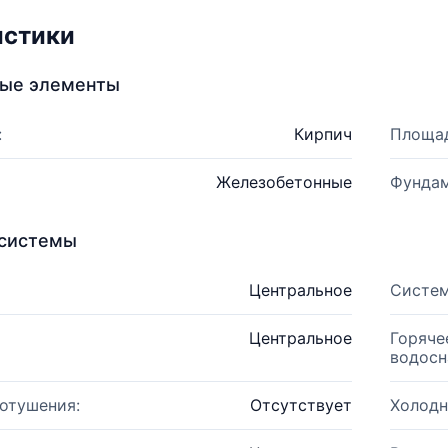
истики
ные элементы
:
Кирпич
Площад
Железобетонные
Фундам
системы
Центральное
Систем
Центральное
Горяче
водосн
отушения:
Отсутствует
Холодн