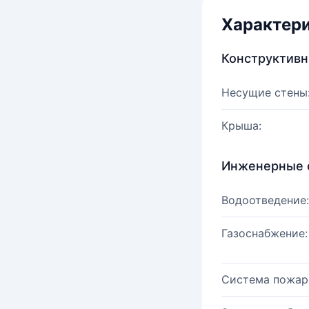
Характер
Конструктив
Несущие стены
Крыша:
Инженерные 
Водоотведение:
Газоснабжение:
Система пожар