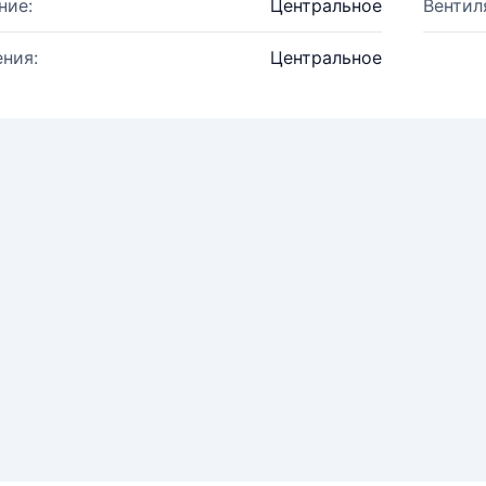
ние:
Центральное
Вентил
ния:
Центральное