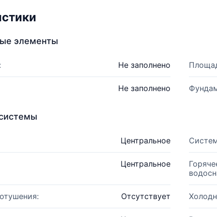
истики
ные элементы
:
Не заполнено
Площад
Не заполнено
Фундам
системы
Центральное
Систем
Центральное
Горяче
водосн
отушения:
Отсутствует
Холодн