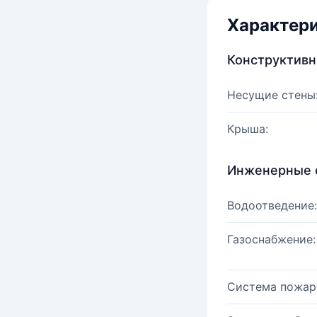
Характер
Конструктив
Несущие стены
Крыша:
Инженерные 
Водоотведение:
Газоснабжение:
Система пожар