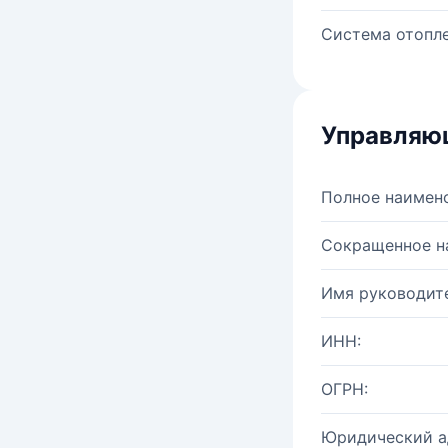
Система отопле
Управляю
Полное наимен
Сокращенное н
Имя руководите
ИНН:
ОГРН:
Юридический а