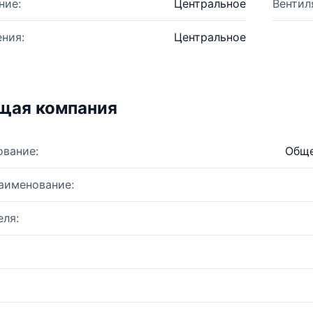
ние:
Центральное
Вентил
ния:
Центральное
щая компания
ование:
Обще
аименование:
ля: