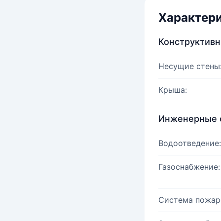
Характер
Конструктив
Несущие стены
Крыша:
Инженерные 
Водоотведение:
Газоснабжение:
Система пожар