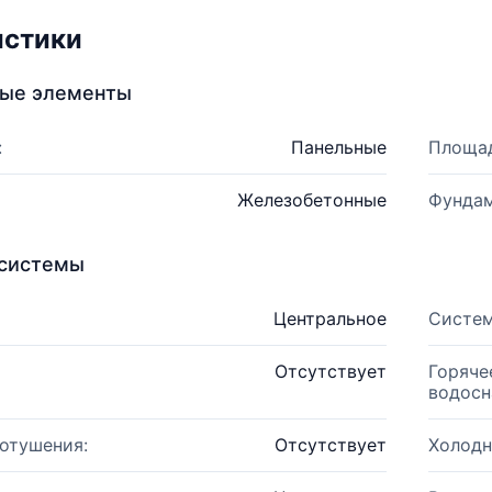
истики
ные элементы
:
Панельные
Площад
Железобетонные
Фундам
системы
Центральное
Систем
Отсутствует
Горяче
водосн
отушения:
Отсутствует
Холодн