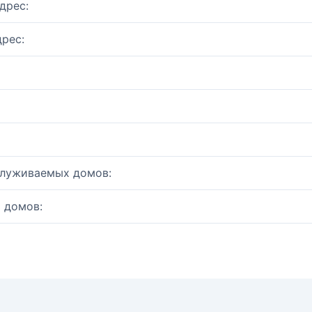
дрес:
рес:
служиваемых домов:
 домов: