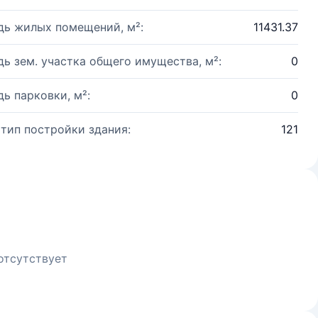
ь жилых помещений, м²:
11431.37
ь зем. участка общего имущества, м²:
0
ь парковки, м²:
0
 тип постройки здания:
121
отсутствует