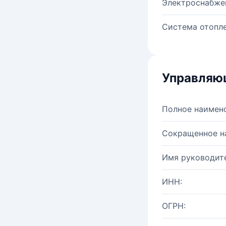
Электроснабже
Система отопле
Управляю
Полное наимен
Сокращенное н
Имя руководите
ИНН:
ОГРН: