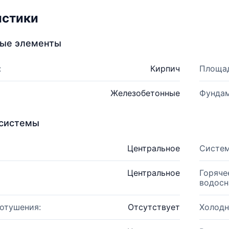
истики
ные элементы
:
Кирпич
Площад
Железобетонные
Фундам
системы
Центральное
Систем
Центральное
Горяче
водосн
отушения:
Отсутствует
Холодн