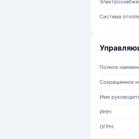
Электроснабже
Система отопле
Управляю
Полное наимен
Сокращенное н
Имя руководите
ИНН:
ОГРН: