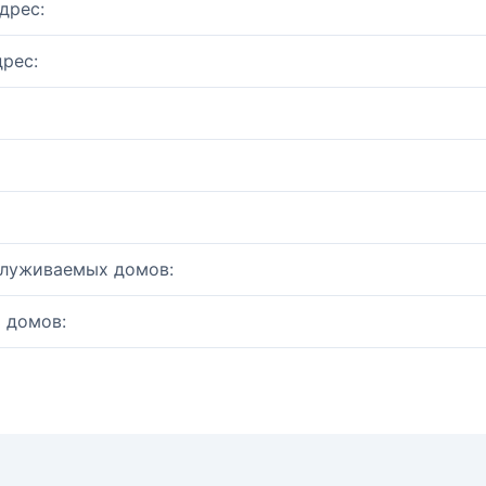
дрес:
рес:
служиваемых домов:
 домов: