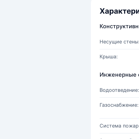
Характер
Конструктив
Несущие стены
Крыша:
Инженерные 
Водоотведение:
Газоснабжение:
Система пожар