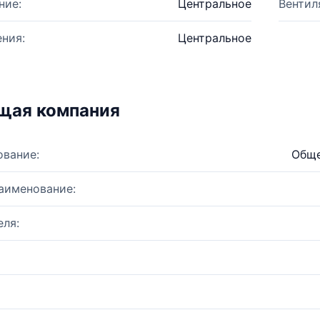
ние:
Центральное
Вентил
ния:
Центральное
щая компания
ование:
Обще
аименование:
ля: