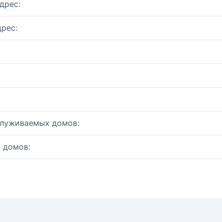
дрес:
рес:
служиваемых домов:
 домов: