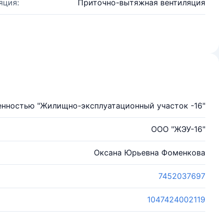
яция:
Приточно-вытяжная вентиляция
енностью "Жилищно-эксплуатационный участок -16"
ООО "ЖЭУ-16"
Оксана Юрьевна Фоменкова
7452037697
1047424002119