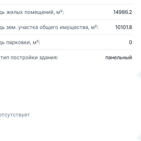
ь жилых помещений, м²:
14986.2
ь зем. участка общего имущества, м²:
10101.8
ь парковки, м²:
0
 тип постройки здания:
панельный
отсутствует