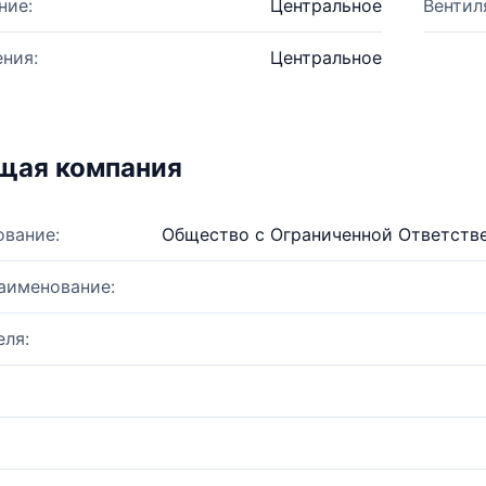
ние:
Центральное
Вентил
ния:
Центральное
щая компания
ование:
Общество с Ограниченной Ответств
аименование:
ля: