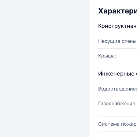
Характер
Конструктив
Несущие стены
Крыша:
Инженерные 
Водоотведение:
Газоснабжение:
Система пожар