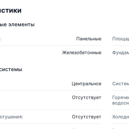
истики
ные элементы
:
Панельные
Площад
Железобетонные
Фундам
системы
Центральное
Систем
Отсутствует
Горяче
водосн
отушения:
Отсутствует
Холодн