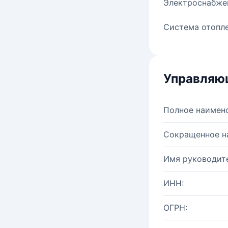
Электроснабже
Система отопле
Управляю
Полное наимен
Сокращенное н
Имя руководите
ИНН:
ОГРН: