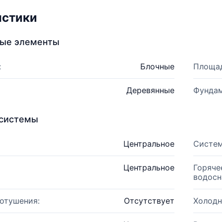
истики
ные элементы
:
Блочные
Площад
Деревянные
Фундам
системы
Центральное
Систем
Центральное
Горяче
водосн
отушения:
Отсутствует
Холодн