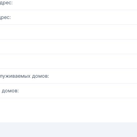
дрес:
рес:
служиваемых домов:
 домов: