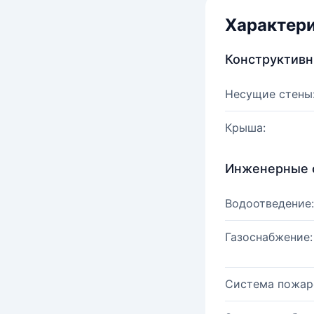
Характер
Конструктив
Несущие стены
Крыша:
Инженерные 
Водоотведение:
Газоснабжение:
Система пожар