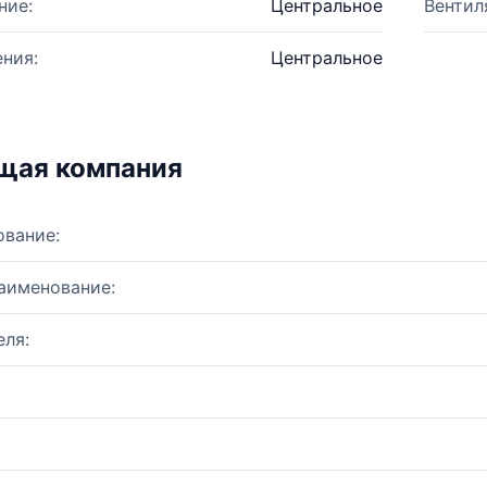
ние:
Центральное
Вентил
ния:
Центральное
щая компания
ование:
аименование:
ля: