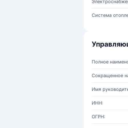
Электроснабже
Система отопле
Управляю
Полное наимен
Сокращенное н
Имя руководите
ИНН:
ОГРН: