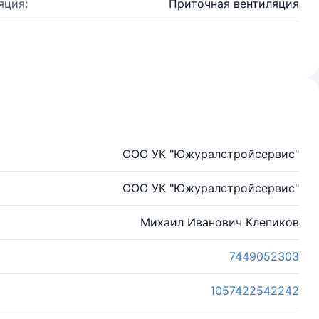
яция:
Приточная вентиляция
ООО УК "Южуралстройсервис"
ООО УК "Южуралстройсервис"
Михаил Иванович Клепиков
7449052303
1057422542242