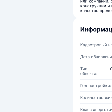
или компаний, 
конструкции и 
качество предо
Информац
Кадастровый н
Дата обновлени
Тип
объекта:
Год постройки:
Количество жи
Класс энергети