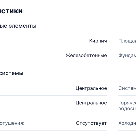
истики
ные элементы
:
Кирпич
Площад
Железобетонные
Фундам
системы
Центральное
Систем
Центральное
Горяче
водосн
отушения:
Отсутствует
Холодн