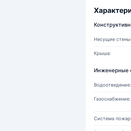
Характер
Конструктив
Несущие стены
Крыша:
Инженерные 
Водоотведение:
Газоснабжение:
Система пожар