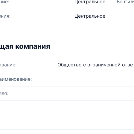
ние:
Центральное
Вентил
ния:
Центральное
щая компания
ование:
Общество с ограниченной отв
аименование:
ля: