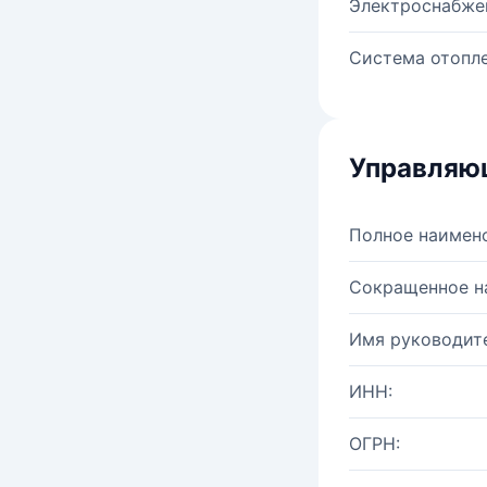
Электроснабже
Система отопле
Управляю
Полное наимен
Сокращенное н
Имя руководите
ИНН:
ОГРН: