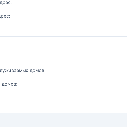
дрес:
рес:
служиваемых домов:
 домов: