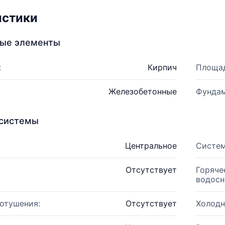
истики
ные элементы
:
Кирпич
Площад
Железобетонные
Фундам
системы
Центральное
Систем
Отсутствует
Горяче
водосн
отушения:
Отсутствует
Холодн