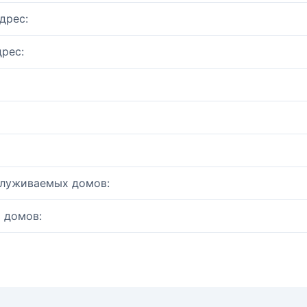
дрес:
рес:
служиваемых домов:
 домов: