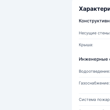
Характер
Конструктив
Несущие стены
Крыша:
Инженерные 
Водоотведение:
Газоснабжение:
Система пожар