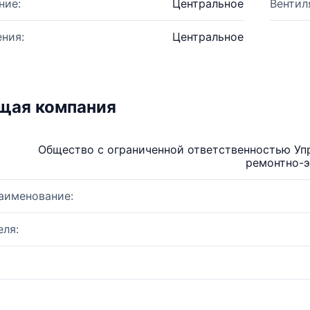
ние:
Центральное
Вентил
ния:
Центральное
щая компания
Общество с ограниченной ответственностью У
ремонтно-э
аименование:
ля: