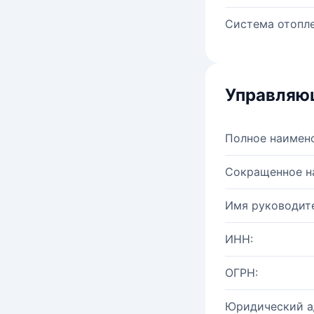
Система отопле
Управляю
Полное наимен
Сокращенное н
Имя руководите
ИНН:
ОГРН:
Юридический а