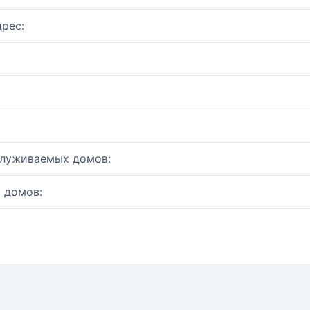
рес:
служиваемых домов:
 домов: