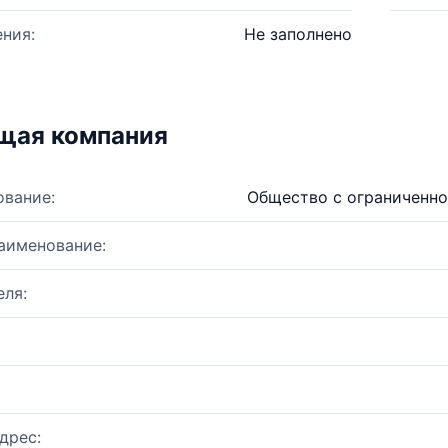
ния:
Не заполнено
щая компания
ование:
Общество с ограниченно
аименование:
ля:
дрес: