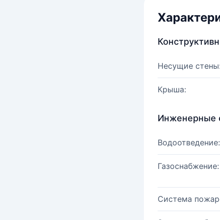
Характер
Конструктив
Несущие стены
Крыша:
Инженерные 
Водоотведение:
Газоснабжение:
Система пожар