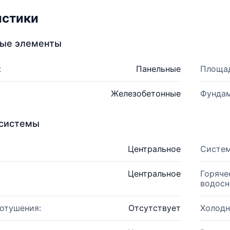
истики
ные элементы
:
Панельные
Площад
Железобетонные
Фундам
системы
Центральное
Систем
Центральное
Горяче
водосн
отушения:
Отсутствует
Холодн