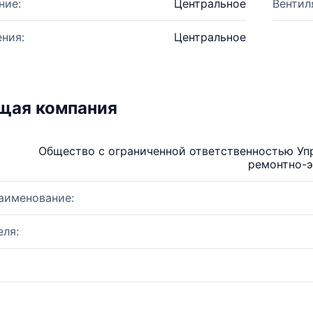
ние:
Центральное
Вентил
ния:
Центральное
щая компания
Общество с ограниченной ответственностью У
ремонтно-э
аименование:
ля: