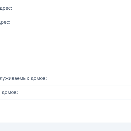
дрес:
рес:
служиваемых домов:
 домов: