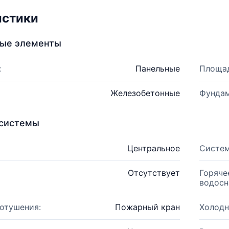
истики
ные элементы
:
Панельные
Площад
Железобетонные
Фундам
системы
Центральное
Систем
Отсутствует
Горяче
водосн
отушения:
Пожарный кран
Холодн