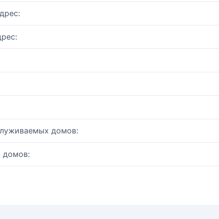
дрес:
рес:
служиваемых домов:
 домов: