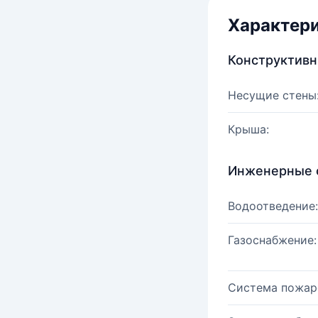
Характер
Конструктив
Несущие стены
Крыша:
Инженерные 
Водоотведение:
Газоснабжение:
Система пожар