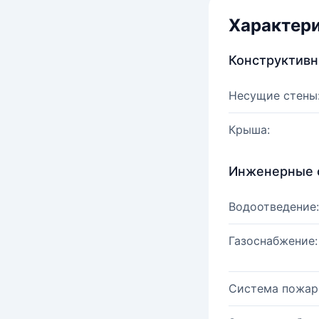
Характер
Конструктив
Несущие стены
Крыша:
Инженерные 
Водоотведение:
Газоснабжение:
Система пожар