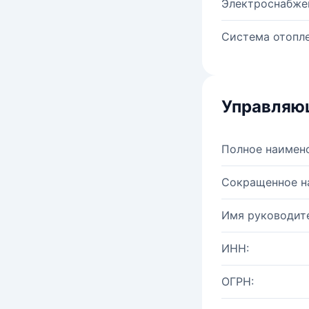
Электроснабже
Система отопле
Управляю
Полное наимен
Сокращенное н
Имя руководите
ИНН:
ОГРН: