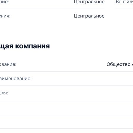
ние:
Центральное
Вентил
ния:
Центральное
щая компания
ование:
Общество 
аименование:
ля: