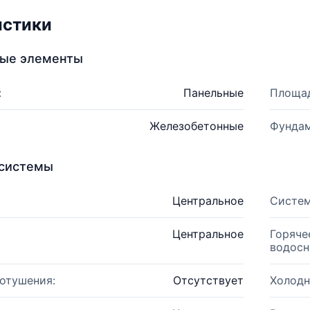
истики
ные элементы
:
Панельные
Площад
Железобетонные
Фундам
системы
Центральное
Систем
Центральное
Горяче
водосн
отушения:
Отсутствует
Холодн