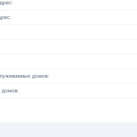
дрес:
рес:
служиваемых домов:
 домов: