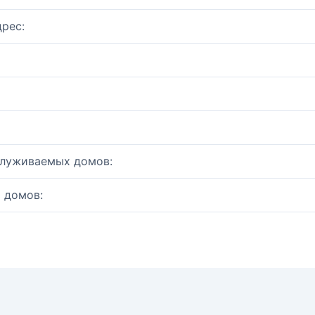
рес:
служиваемых домов:
 домов: