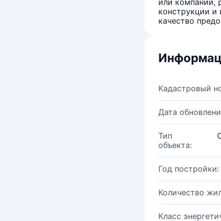
или компаний, 
конструкции и 
качество предо
Информац
Кадастровый н
Дата обновлени
Тип
объекта:
Год постройки:
Количество жи
Класс энергети