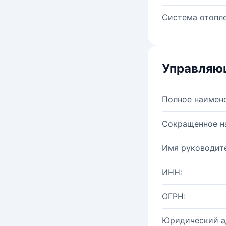
Система отопле
Управляю
Полное наимен
Сокращенное н
Имя руководите
ИНН:
ОГРН:
Юридический а