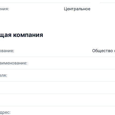
ния:
Центральное
щая компания
ование:
Общество 
аименование:
ля:
дрес: