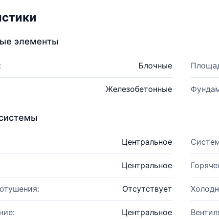
истики
ные элементы
:
Блочные
Площад
Железобетонные
Фундам
системы
Центральное
Систем
Центральное
Горяче
отушения:
Отсутствует
Холодн
ние:
Центральное
Вентил