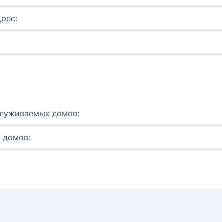
рес:
служиваемых домов:
 домов: