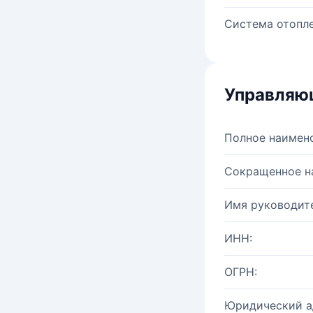
Система отопле
Управляю
Полное наимен
Сокращенное н
Имя руководите
ИНН:
ОГРН:
Юридический а