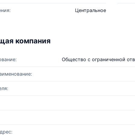
ния:
Центральное
щая компания
ование:
Общество с ограниченной от
аименование:
ля:
дрес: