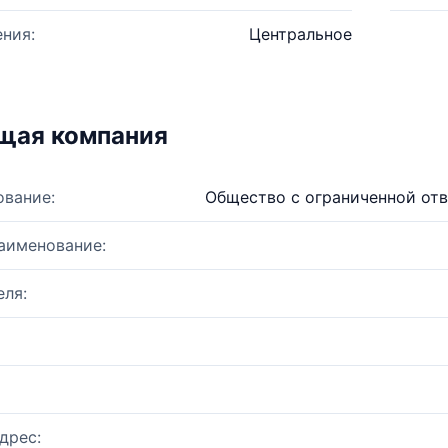
ния:
Центральное
щая компания
ование:
Общество с ограниченной от
аименование:
ля:
дрес: