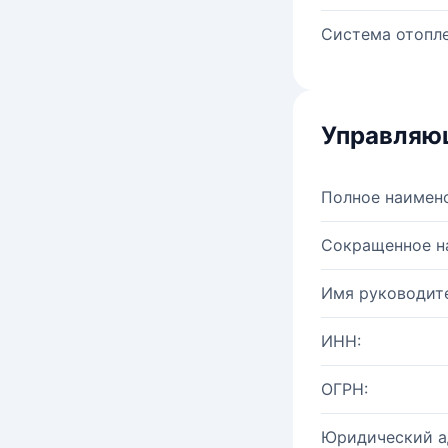
Система отопле
Управляю
Полное наимен
Сокращенное н
Имя руководите
ИНН:
ОГРН:
Юридический а