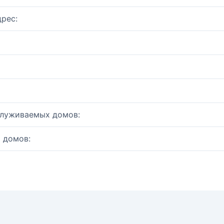
рес:
служиваемых домов:
 домов: