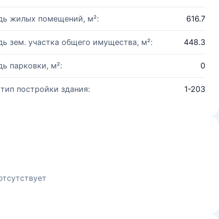
ь жилых помещений, м²:
616.7
ь зем. участка общего имущества, м²:
448.3
ь парковки, м²:
0
 тип постройки здания:
1-203
отсутствует