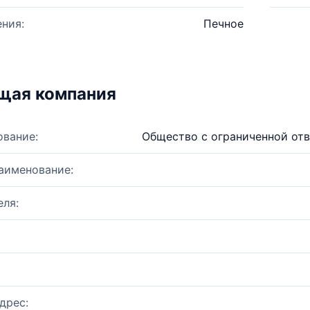
ния:
Печное
щая компания
ование:
Общество с ограниченной от
аименование:
ля:
дрес: