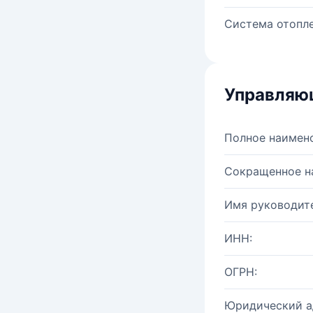
Система отопле
Управляю
Полное наимен
Сокращенное н
Имя руководите
ИНН:
ОГРН:
Юридический а