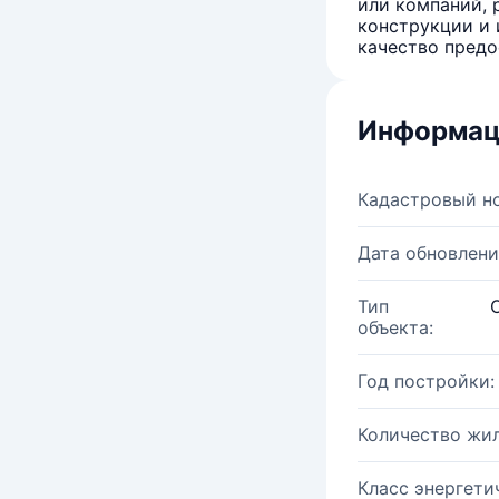
или компаний, 
конструкции и 
качество предо
Информац
Кадастровый н
Дата обновлени
Тип
объекта:
Год постройки:
Количество жи
Класс энергети