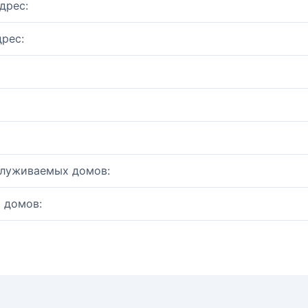
дрес:
рес:
служиваемых домов:
 домов: