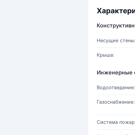
Характер
Конструктив
Несущие стены
Крыша:
Инженерные 
Водоотведение:
Газоснабжение:
Система пожар