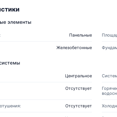
истики
ные элементы
:
Панельные
Площад
Железобетонные
Фундам
системы
Центральное
Систем
Отсутствует
Горяче
водосн
отушения:
Отсутствует
Холодн