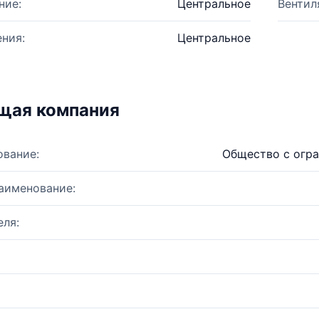
ние:
Центральное
Вентил
ния:
Центральное
щая компания
ование:
Общество с огра
аименование:
ля: