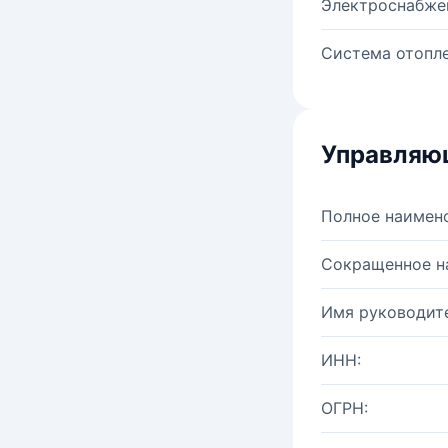
Электроснабже
Система отопле
Управляю
Полное наимен
Сокращенное н
Имя руководите
ИНН:
ОГРН: