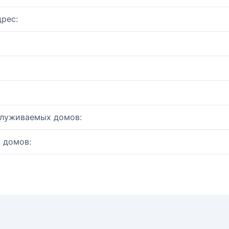
рес:
служиваемых домов:
 домов: