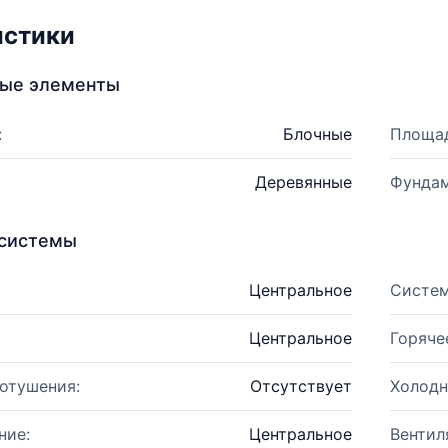
истики
ные элементы
:
Блочные
Площад
Деревянные
Фундам
системы
Центральное
Систем
Центральное
Горяче
отушения:
Отсутствует
Холодн
ние:
Центральное
Вентил