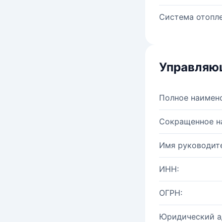
Система отопле
Управляю
Полное наимен
Сокращенное н
Имя руководите
ИНН:
ОГРН:
Юридический а