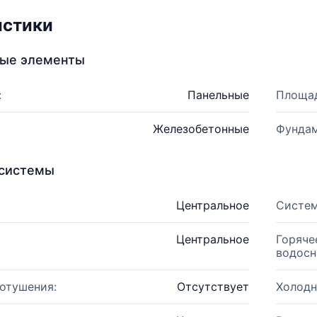
истики
ные элементы
:
Панельные
Площад
Железобетонные
Фундам
системы
Центральное
Систем
Центральное
Горяче
водосн
отушения:
Отсутствует
Холодн