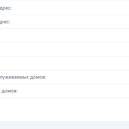
дрес:
рес:
служиваемых домов:
 домов: