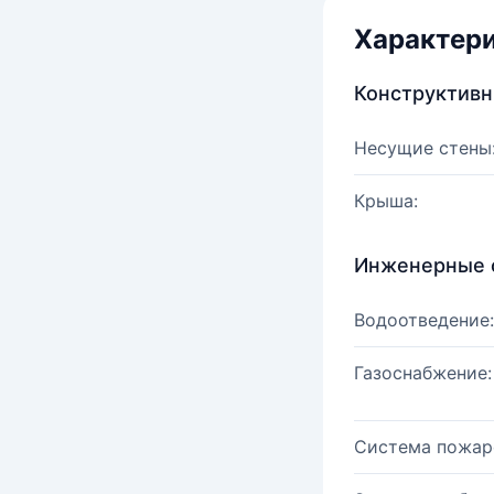
Характер
Конструктив
Несущие стены
Крыша:
Инженерные 
Водоотведение:
Газоснабжение:
Система пожар