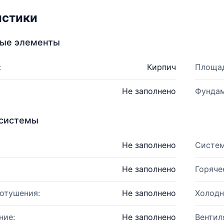
истики
ные элементы
:
Кирпич
Площад
Не заполнено
Фундам
системы
Не заполнено
Систем
Не заполнено
Горяче
отушения:
Не заполнено
Холодн
ние:
Не заполнено
Вентил