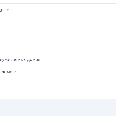
рес:
служиваемых домов:
 домов: