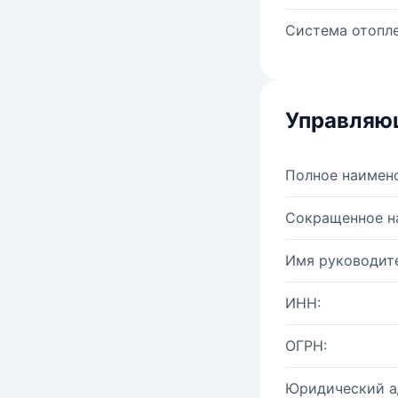
Система отопле
Управляю
Полное наимен
Сокращенное н
Имя руководите
ИНН:
ОГРН:
Юридический а