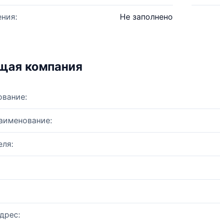
ния:
Не заполнено
щая компания
ование:
аименование:
ля:
дрес: