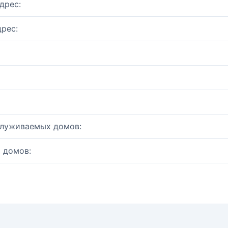
дрес:
рес:
служиваемых домов:
 домов: