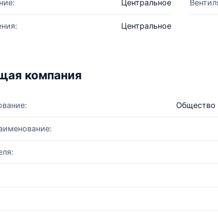
ние:
Центральное
Вентил
ния:
Центральное
щая компания
ование:
Общество 
аименование:
ля: