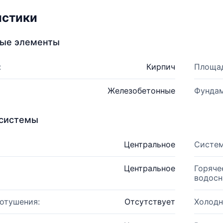
истики
ные элементы
:
Кирпич
Площад
Железобетонные
Фундам
системы
Центральное
Систем
Центральное
Горяче
водосн
отушения:
Отсутствует
Холодн