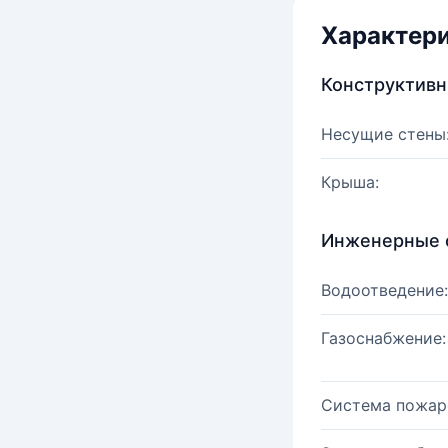
Характер
Конструктив
Несущие стены
Крыша:
Инженерные 
Водоотведение:
Газоснабжение:
Система пожар