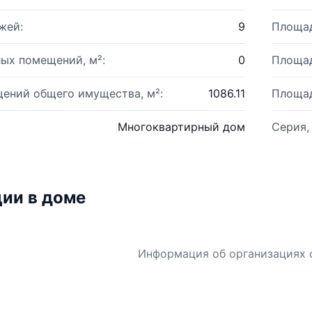
жей:
9
Площад
ых помещений, м²:
0
Площад
ений общего имущества, м²:
1086.11
Площад
Многоквартирный дом
Серия,
ии в доме
Информация об организациях 