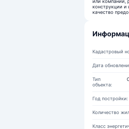
или компаний, 
конструкции и 
качество предо
Информац
Кадастровый н
Дата обновлени
Тип
объекта:
Год постройки:
Количество жи
Класс энергети