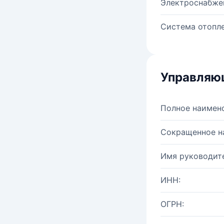
Электроснабже
Система отопле
Управляю
Полное наимен
Сокращенное н
Имя руководите
ИНН:
ОГРН: