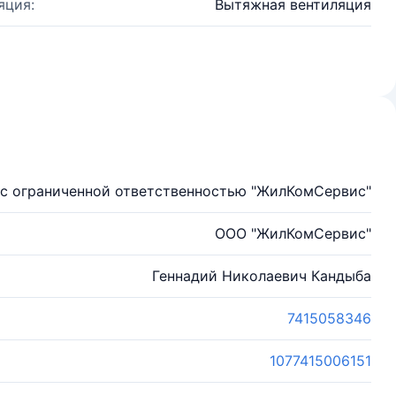
яция:
Вытяжная вентиляция
с ограниченной ответственностью "ЖилКомСервис"
ООО "ЖилКомСервис"
Геннадий Николаевич Кандыба
7415058346
1077415006151