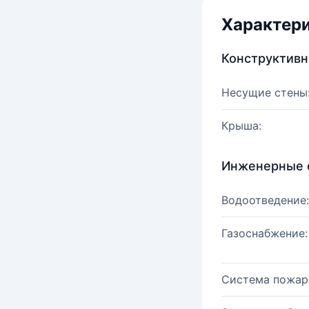
Характер
Конструктив
Несущие стены
Крыша:
Инженерные 
Водоотведение:
Газоснабжение:
Система пожар