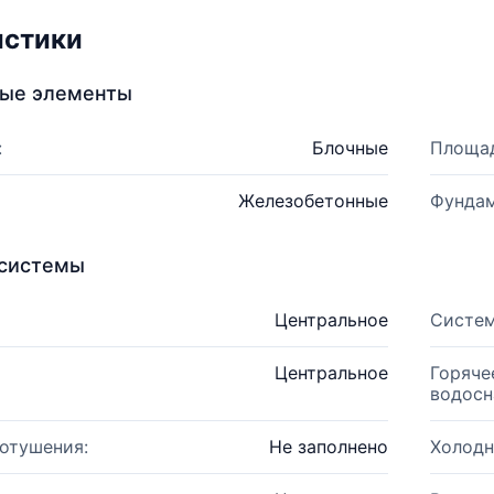
истики
ные элементы
:
Блочные
Площад
Железобетонные
Фундам
системы
Центральное
Систем
Центральное
Горяче
водосн
отушения:
Не заполнено
Холодн