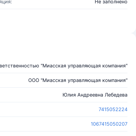
яция:
Не заполнено
тветственностью "Миасская управляющая компания"
ООО "Миасская управляющая компания"
Юлия Андреевна Лебедева
7415052224
1067415050207