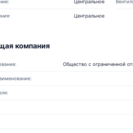
ние:
Центральное
Вентил
ния:
Центральное
щая компания
ование:
Общество с ограниченной о
аименование:
ля: