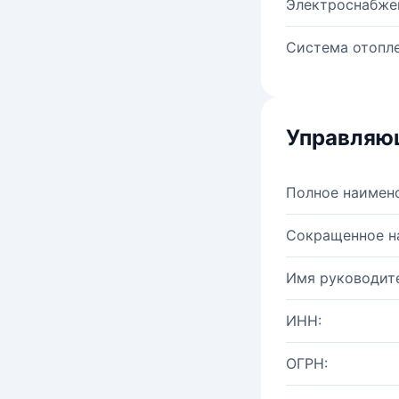
Электроснабже
Система отопле
Управляю
Полное наимен
Сокращенное н
Имя руководите
ИНН:
ОГРН: