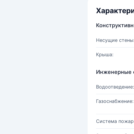
Характер
Конструктив
Несущие стены
Крыша:
Инженерные 
Водоотведение:
Газоснабжение:
Система пожар