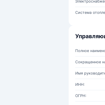
Электроснабже
Система отопле
Управляю
Полное наимен
Сокращенное н
Имя руководите
ИНН:
ОГРН: