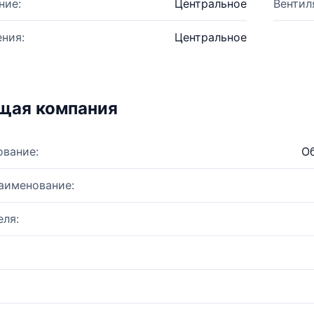
ние:
Центральное
Вентил
ния:
Центральное
щая компания
ование:
О
аименование:
ля: