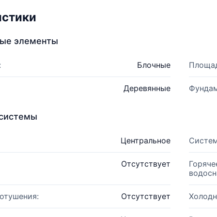
истики
ные элементы
:
Блочные
Площад
Деревянные
Фундам
системы
Центральное
Систем
Отсутствует
Горяче
водосн
отушения:
Отсутствует
Холодн