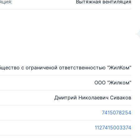
яция:
Вытяжная вентиляция
бщество с ограниченой ответственностью "ЖилКом"
ООО "Жилком"
Дмитрий Николаевич Сиваков
7415078254
1127415003374