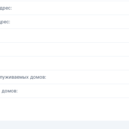
дрес:
рес:
служиваемых домов:
 домов: