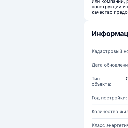
или компаний, 
конструкции и 
качество предо
Информац
Кадастровый н
Дата обновлени
Тип
объекта:
Год постройки:
Количество жи
Класс энергети