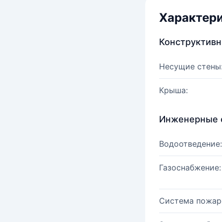
Характер
Конструктив
Несущие стены
Крыша:
Инженерные 
Водоотведение:
Газоснабжение:
Система пожар