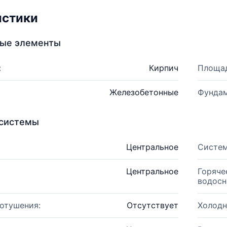
истики
ные элементы
:
Кирпич
Площад
Железобетонные
Фундам
системы
Центральное
Систем
Центральное
Горяче
водосн
отушения:
Отсутствует
Холодн