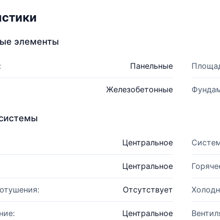
истики
ные элементы
:
Панельные
Площад
Железобетонные
Фундам
системы
Центральное
Систем
Центральное
Горяче
отушения:
Отсутствует
Холодн
ние:
Центральное
Вентил