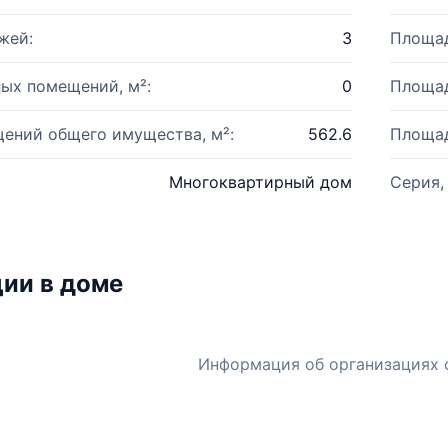
жей:
3
Площад
ых помещений, м²:
0
Площад
ений общего имущества, м²:
562.6
Площад
Многоквартирный дом
Серия,
ии в доме
Информация об организациях 