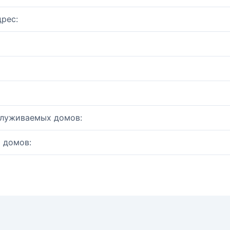
рес:
служиваемых домов:
 домов: