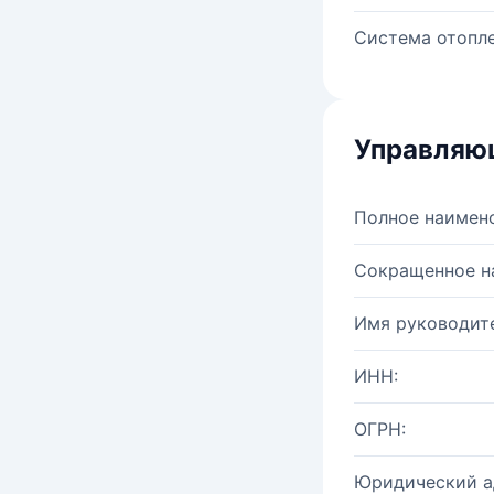
Система отопле
Управляю
Полное наимен
Сокращенное н
Имя руководите
ИНН:
ОГРН:
Юридический а