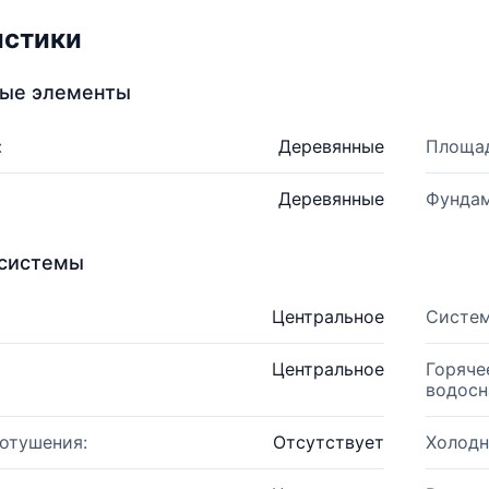
истики
ные элементы
:
Деревянные
Площад
Деревянные
Фундам
системы
Центральное
Систем
Центральное
Горяче
водосн
отушения:
Отсутствует
Холодн