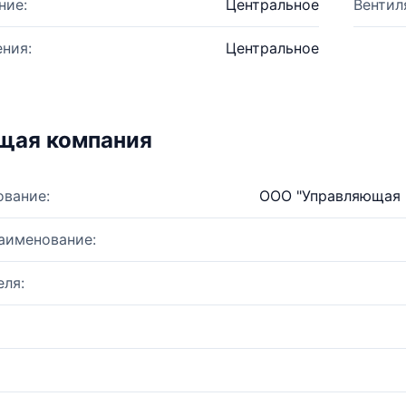
ние:
Центральное
Вентил
ния:
Центральное
щая компания
ование:
ООО "Управляющая 
аименование:
ля: