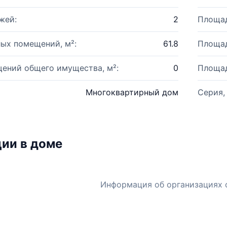
жей:
2
Площад
ых помещений, м²:
61.8
Площад
ений общего имущества, м²:
0
Площад
Многоквартирный дом
Серия,
ии в доме
Информация об организациях 