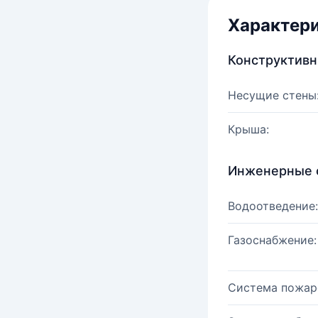
Характер
Конструктив
Несущие стены
Крыша:
Инженерные 
Водоотведение:
Газоснабжение:
Система пожар