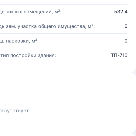
ь жилых помещений, м²:
532.4
ь зем. участка общего имущества, м²:
0
ь парковки, м²:
0
 тип постройки здания:
ТП-710
отсутствует