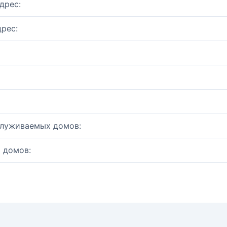
дрес:
рес:
служиваемых домов:
 домов: