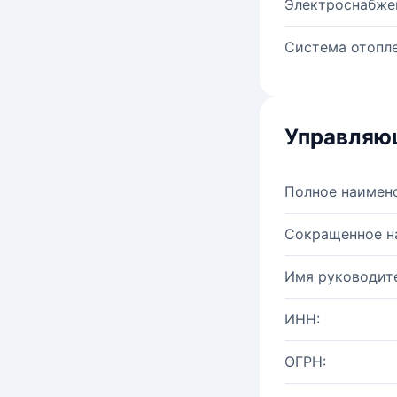
Электроснабже
Система отопле
Управляю
Полное наимен
Сокращенное н
Имя руководите
ИНН:
ОГРН: