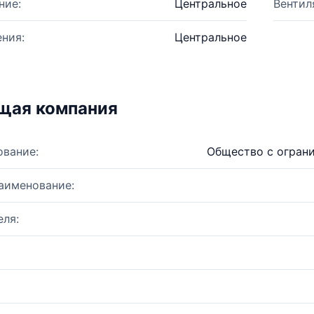
ние:
Центральное
Вентил
ния:
Центральное
щая компания
ование:
Общество с огран
аименование:
ля: