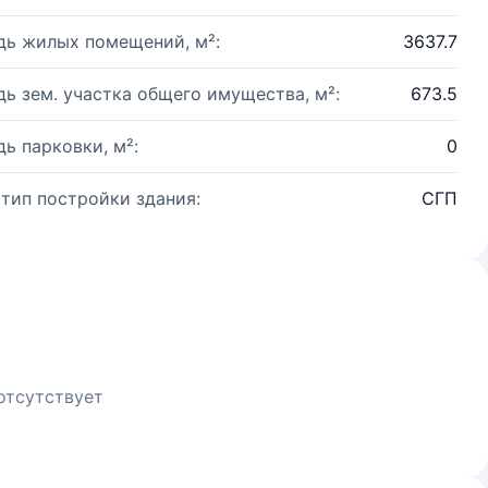
ь жилых помещений, м²:
3637.7
ь зем. участка общего имущества, м²:
673.5
ь парковки, м²:
0
 тип постройки здания:
СГП
отсутствует