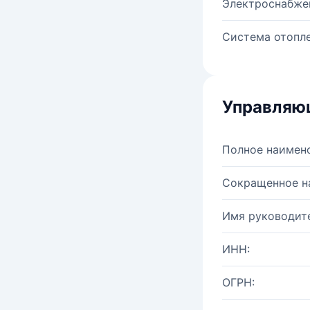
Электроснабже
Система отопле
Управляю
Полное наимен
Сокращенное н
Имя руководите
ИНН:
ОГРН: