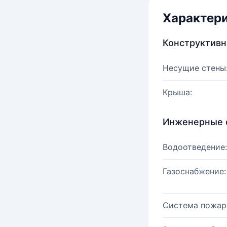
Характер
Конструктив
Несущие стены
Крыша:
Инженерные 
Водоотведение:
Газоснабжение:
Система пожар