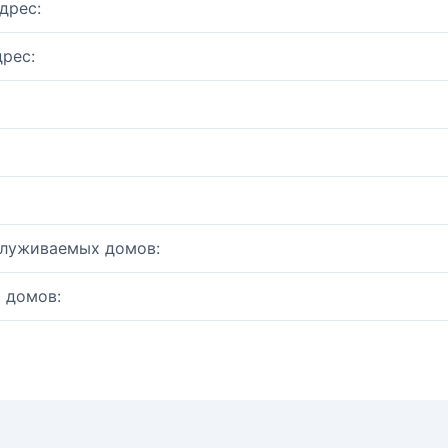
дрес:
рес:
служиваемых домов:
 домов: