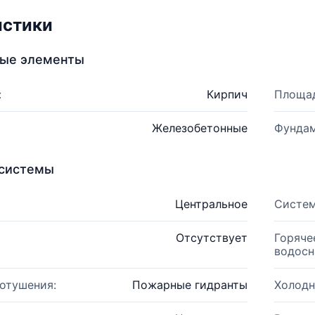
истики
ные элементы
:
Кирпич
Площад
Железобетонные
Фундам
системы
Центральное
Систем
Отсутствует
Горяче
водосн
отушения:
Пожарные гидранты
Холодн