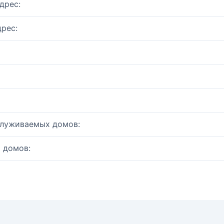
дрес:
рес:
служиваемых домов:
 домов: