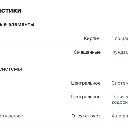
истики
ные элементы
:
Кирпич
Площад
Смешанные
Фундам
системы
Центральное
Систем
Центральное
Горяче
водосн
отушения:
Отсутствует
Холодн