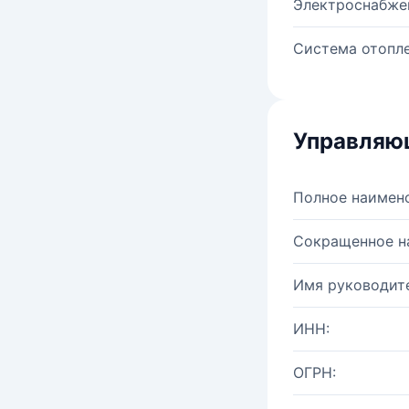
Электроснабже
Система отопле
Управляю
Полное наимен
Сокращенное н
Имя руководите
ИНН:
ОГРН: