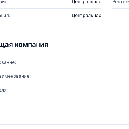
ние:
Центральное
Вентил
ния:
Центральное
щая компания
ование:
аименование:
ля: