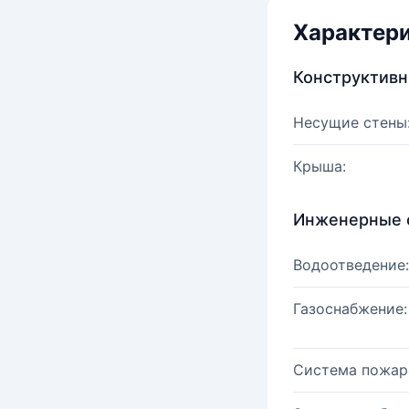
Характер
Конструктив
Несущие стены
Крыша:
Инженерные 
Водоотведение:
Газоснабжение:
Система пожар