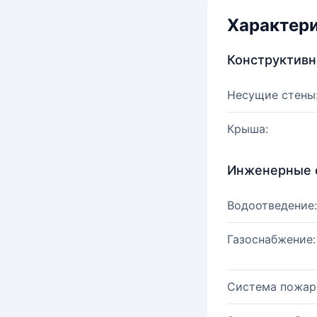
Характер
Конструктив
Несущие стены
Крыша:
Инженерные 
Водоотведение:
Газоснабжение:
Система пожар