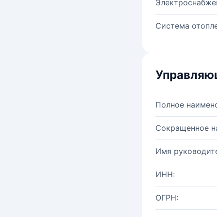
Электроснабже
Система отопле
Управляю
Полное наимен
Сокращенное н
Имя руководите
ИНН:
ОГРН: