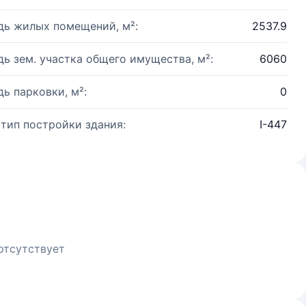
ь жилых помещений, м²:
2537.9
ь зем. участка общего имущества, м²:
6060
ь парковки, м²:
0
 тип постройки здания:
I-447
отсутствует