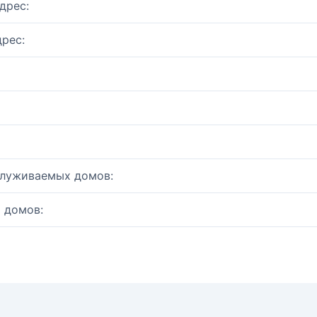
дрес:
рес:
служиваемых домов:
 домов: