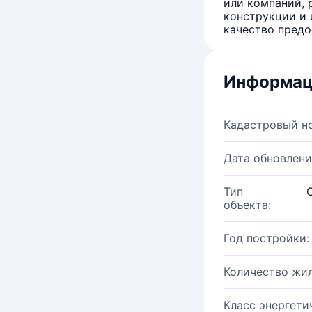
или компаний, 
конструкции и 
качество предо
Информац
Кадастровый н
Дата обновлени
Тип
объекта:
Год постройки:
Количество жи
Класс энергети