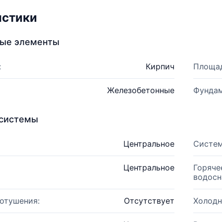
истики
ные элементы
:
Кирпич
Площад
Железобетонные
Фундам
системы
Центральное
Систем
Центральное
Горяче
водосн
отушения:
Отсутствует
Холодн