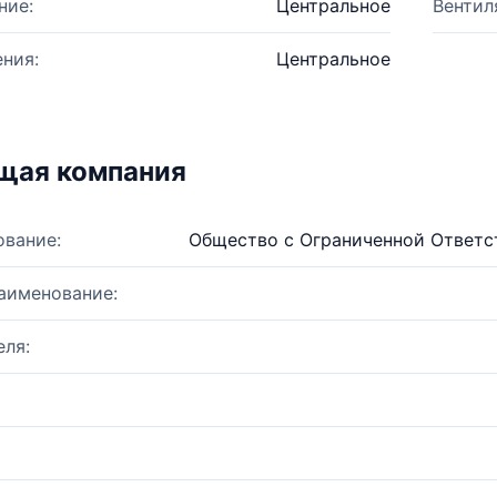
ние:
Центральное
Вентил
ния:
Центральное
щая компания
ование:
Общество с Ограниченной Ответс
аименование:
ля: