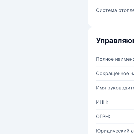
Система отопле
Управляю
Полное наимен
Сокращенное н
Имя руководите
ИНН:
ОГРН:
Юридический а