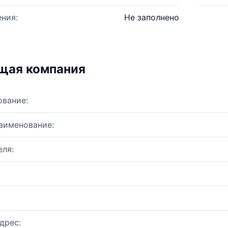
ния:
Не заполнено
щая компания
ование:
аименование:
ля:
дрес: