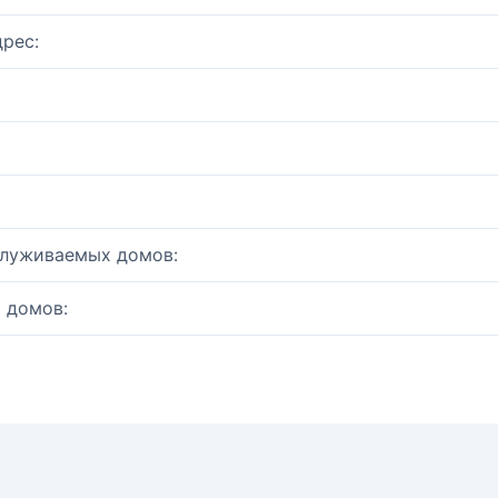
рес:
служиваемых домов:
 домов: