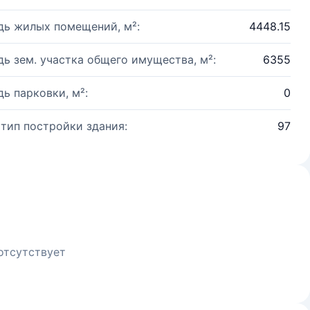
ь жилых помещений, м²:
4448.15
ь зем. участка общего имущества, м²:
6355
ь парковки, м²:
0
 тип постройки здания:
97
отсутствует