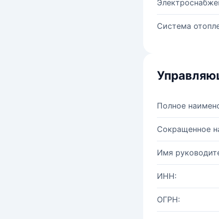
Электроснабже
Система отопле
Управляю
Полное наимен
Сокращенное н
Имя руководите
ИНН:
ОГРН: