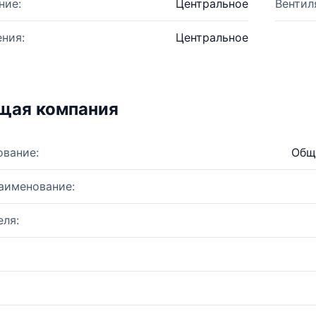
ние:
Центральное
Вентил
ния:
Центральное
щая компания
ование:
Общ
аименование:
ля: