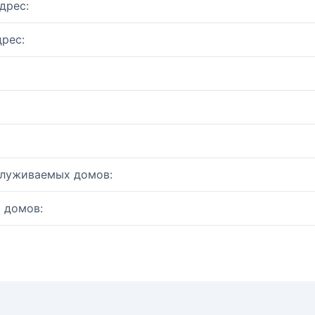
дрес:
рес:
служиваемых домов:
 домов: