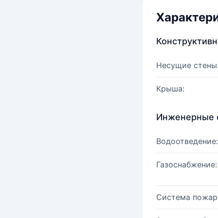
Характер
Конструктив
Несущие стены
Крыша:
Инженерные 
Водоотведение:
Газоснабжение:
Система пожар