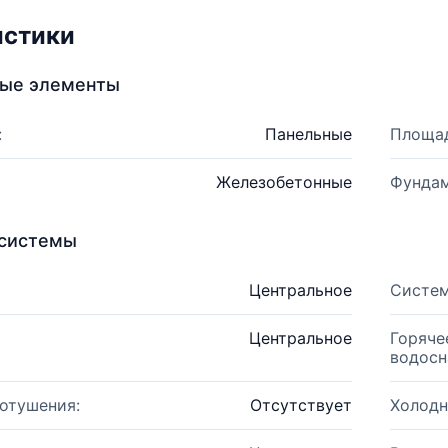
истики
ные элементы
:
Панельные
Площад
Железобетонные
Фундам
системы
Центральное
Систем
Центральное
Горяче
водосн
отушения:
Отсутствует
Холодн